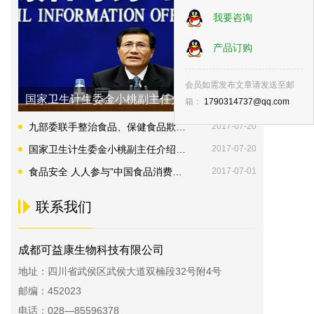
我要咨询
产品订购
会员如需发布文章请发送至邮
食品安全 人人参与”中国食品消费者论...
箱：
1790314737@qq.com
九部委联手整治食品、保健食品欺诈和虚假宣传等违法行为 代言人要依法承担连带责任
2017-07-20
国家卫生计生委金小桃副主任介绍《国民营养计划（2017-2030年）》并答记者问
2017-07-20
食品安全 人人参与”中国食品消费者论坛在京召开
2017-07-01
联系我们
成都可益康生物科技有限公司
地址：四川省武侯区武侯大道双楠段32号附4号
邮编：452023
电话：028—85596378