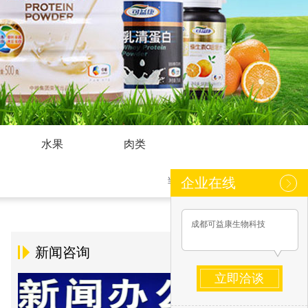
水果
肉类
当前位置：
网站首页
>
米
企业在线
成都可益康生物科技
新闻咨询
立即洽谈