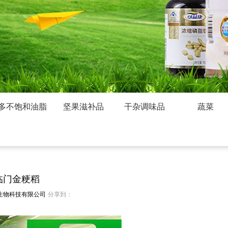
多不饱和油脂
坚果滋补品
干杂调味品
蔬菜
临门金粳稻
生物科技有限公司
分享到：