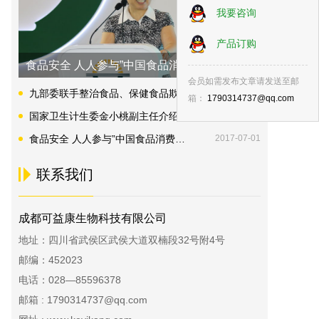
我要咨询
产品订购
食品安全 人人参与”中国食品消费者论...
会员如需发布文章请发送至邮
九部委联手整治食品、保健食品欺诈和虚假宣传等违法行为 代言人要依法承担连带责任
2017-07-20
箱：
1790314737@qq.com
国家卫生计生委金小桃副主任介绍《国民营养计划（2017-2030年）》并答记者问
2017-07-20
食品安全 人人参与”中国食品消费者论坛在京召开
2017-07-01
联系我们
成都可益康生物科技有限公司
地址：四川省武侯区武侯大道双楠段32号附4号
邮编：452023
电话：028—85596378
邮箱 : 1790314737@qq.com